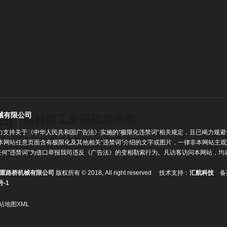
械有限公司
力支持关于《中华人民共和国广告法》实施的“极限化违禁词”相关规定，且已竭力规避
本网站任意页面含有极限化及其他相关“违禁词”介绍的文字或图片，一律非本网站主
任何"违禁词”为借口举报我司违反《广告法》的变相勒索行为。凡访客访问本网站，均
！
重路桥机械有限公司
版权所有 © 2018, All right reserved 技术支持：
汇航科技
备
号-1
站地图XML