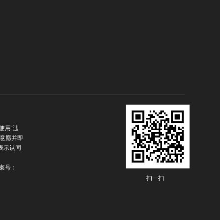
使用“违
观意愿并即
表示认同
案号：
扫一扫