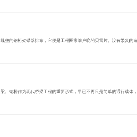
排规整的钢桁架错落排布，它便是工程圈家喻户晓的贝雷片。没有繁复的
脊梁。钢桥作为现代桥梁工程的重要形式，早已不再只是简单的通行载体