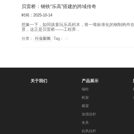
贝雷桥：钢铁“乐高”搭建的跨域传奇
时间：2025-10-14
想象一下，如同孩童玩乐高积木，将一堆标准化的钢制构件
景，这正是贝雷桥——工程界...
分类：
行业新闻
Tag：
关于我们
产品展示
端柱
桁架
横梁
加强弦杆
夹具
抗风拉杆