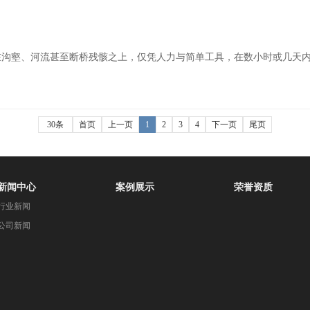
在沟壑、河流甚至断桥残骸之上，仅凭人力与简单工具，在数小时或几天
30条
首页
上一页
1
2
3
4
下一页
尾页
新闻中心
案例展示
荣誉资质
行业新闻
公司新闻