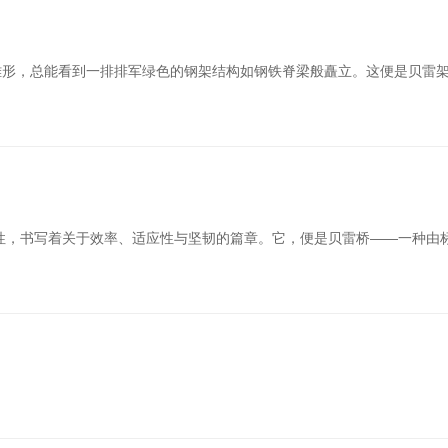
形，总能看到一排排军绿色的钢架结构如钢铁脊梁般矗立。这便是贝雷架
性，书写着关于效率、适应性与坚韧的篇章。它，便是贝雷桥——一种由标