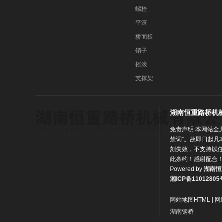
螺栓
平滚
桥面板
销子
摇滚
支撑架
湖南恒重路桥机
免责声明:本网站全
禁词”。故即日起凡
刻失效，不支持以
此条约！感谢配合
Powered by
湖南恒
湘ICP备11012805
网站地图HTML
|
网
湖南钢桥