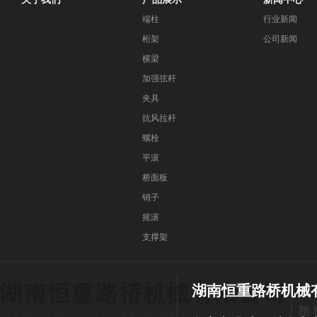
端柱
行业新闻
桁架
公司新闻
横梁
加强弦杆
夹具
抗风拉杆
螺栓
平滚
桥面板
销子
摇滚
支撑架
湖南恒重路桥机械