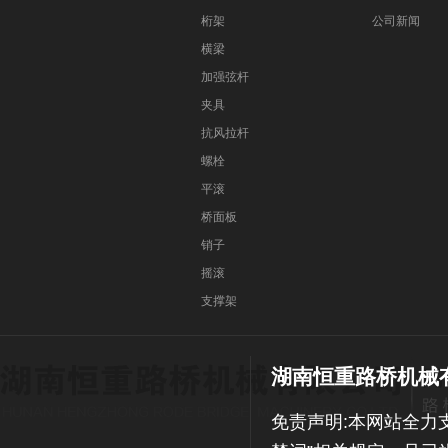
桁架
公司新闻
横梁
加强弦杆
夹具
抗风拉杆
螺栓
平滚
桥面板
销子
摇滚
支撑架
湖南恒重路桥机械
免责声明:本网站全力