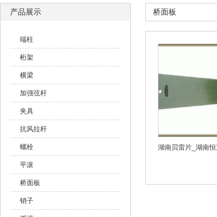
产品展示
桥面板
端柱
桁架
横梁
加强弦杆
夹具
抗风拉杆
螺栓
平滚
桥面板
销子