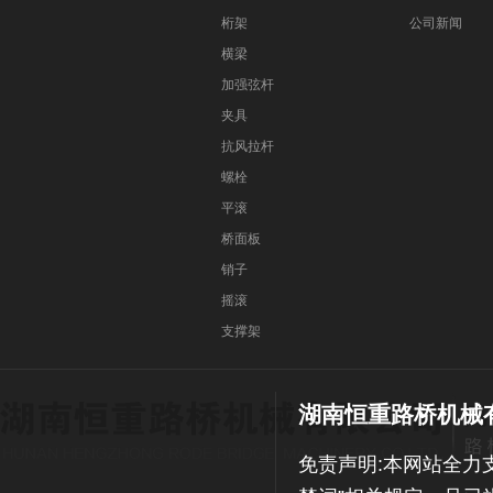
桁架
公司新闻
横梁
加强弦杆
夹具
抗风拉杆
螺栓
平滚
桥面板
销子
摇滚
支撑架
湖南恒重路桥机械
免责声明:本网站全力