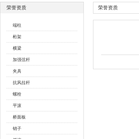
荣誉资质
荣誉资质
端柱
桁架
横梁
加强弦杆
夹具
抗风拉杆
螺栓
平滚
桥面板
销子