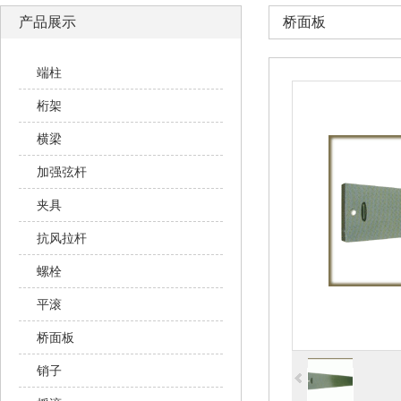
产品展示
桥面板
端柱
桁架
横梁
加强弦杆
夹具
抗风拉杆
螺栓
平滚
桥面板
销子